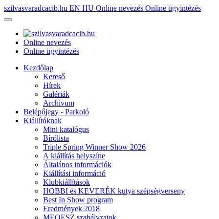
szilvasvaradcacib.hu
EN
HU
Online nevezés
Online ügyintézés
Online nevezés
Online ügyintézés
Kezdőlap
Kereső
Hírek
Galériák
Archívum
Belépőjegy - Parkoló
Kiállítóknak
Mini katalógus
Bírólista
Triple Spring Winner Show 2026
A kiállítás helyszíne
Általános információk
Kiállítási információ
Klubkiállítások
HOBBI és KEVERÉK kutya szépségverseny
Best In Show program
Eredmények 2018
MEOESZ szabályzatok