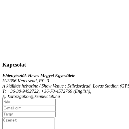
Kapcsolat
Ebtenyésztõk Heves Megyei Egyesülete
H-3396 Kerecsend, Pf.: 3.
A kiállítás helyszíne / Show Venue : Szilvásvárad, Lovas Stadion (
T:
+36-30-9452722, +36-70-4572769 (English),
E:
korozsgabor@kennelclub.hu