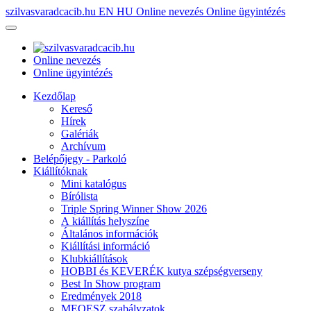
szilvasvaradcacib.hu
EN
HU
Online nevezés
Online ügyintézés
Online nevezés
Online ügyintézés
Kezdőlap
Kereső
Hírek
Galériák
Archívum
Belépőjegy - Parkoló
Kiállítóknak
Mini katalógus
Bírólista
Triple Spring Winner Show 2026
A kiállítás helyszíne
Általános információk
Kiállítási információ
Klubkiállítások
HOBBI és KEVERÉK kutya szépségverseny
Best In Show program
Eredmények 2018
MEOESZ szabályzatok