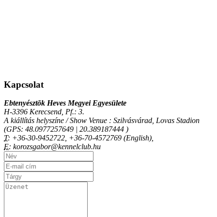
Kapcsolat
Ebtenyésztõk Heves Megyei Egyesülete
H-3396 Kerecsend, Pf.: 3.
A kiállítás helyszíne / Show Venue : Szilvásvárad, Lovas Stadion
(GPS: 48.0977257649 | 20.389187444 )
T:
+36-30-9452722, +36-70-4572769 (English),
E:
korozsgabor@kennelclub.hu