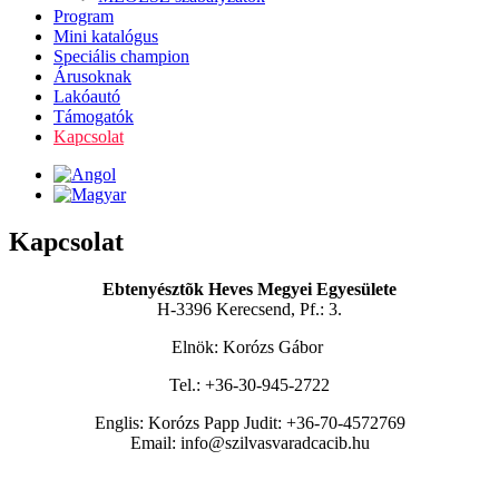
Program
Mini katalógus
Speciális champion
Árusoknak
Lakóautó
Támogatók
Kapcsolat
Kapcsolat
Ebtenyésztõk Heves Megyei Egyesülete
H-3396 Kerecsend, Pf.: 3.
Elnök: Korózs Gábor
Tel.: +36-30-945-2722
Englis: Korózs Papp Judit: +36-70-4572769
Email: info@szilvasvaradcacib.hu