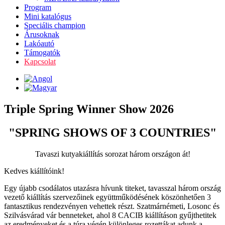
Program
Mini katalógus
Speciális champion
Árusoknak
Lakóautó
Támogatók
Kapcsolat
Triple Spring Winner Show 2026
"SPRING SHOWS OF 3 COUNTRIES"
Tavaszi kutyakiállítás sorozat három országon át!
Kedves kiállítóink!
Egy újabb csodálatos utazásra hívunk titeket, tavasszal három ország
vezető kiállítás szervezőinek együttműködésének köszönhetően 3
fantasztikus rendezvényen vehettek részt. Szatmárnémeti, Losonc és
Szilvásvárad vár benneteket, ahol 8 CACIB kiállításon gyűjthetitek
az eredményeket és a túra végén különleges rozettákat adunk a