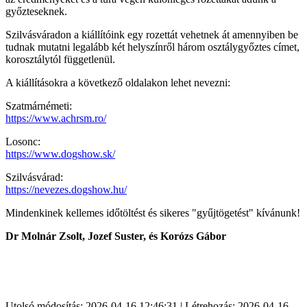
győzteseknek.
Szilvásváradon a kiállítóink egy rozettát vehetnek át amennyiben be
tudnak mutatni legalább két helyszínről három osztálygyőztes címet,
korosztálytól függetlenül.
A kiállításokra a következő oldalakon lehet nevezni:
Szatmárnémeti:
https://www.achrsm.ro/
Losonc:
https://www.dogshow.sk/
Szilvásvárad:
https://nevezes.dogshow.hu/
Mindenkinek kellemes időtöltést és sikeres "gyűjtögetést" kívánunk!
Dr Molnár Zsolt, Jozef Suster, és Korózs Gábor
Utolsó módosítás: 2026-04-16 12:46:31 | Létrehozás: 2026-04-16