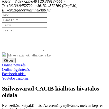
(GPS: 48.0977257649 | 20.389187444 )
T:
+36-30-9452722, +36-70-4572769 (English),
E:
korozsgabor@kennelclub.hu
Küldés
Online nevezés
Online ügyintézés
Facebook oldal
Youtube csatorna
Szilvásvárad CACIB kiállítás hivatalos
oldala
Nemzetközi kutyakiállítás. Az esemény nyilvános, melyen kép- és