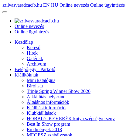
szilvasvaradcacib.hu
EN
HU
Online nevezés
Online ügyintézés
Online nevezés
Online ügyintézés
Kezdőlap
Kereső
Hírek
Galériák
Archívum
Belépőjegy - Parkoló
Kiállítóknak
Mini katalógus
Bírólista
Triple Spring Winner Show 2026
A kiállítás helyszíne
Általános információk
Kiállítási információ
Klubkiállítások
HOBBI és KEVERÉK kutya szépségverseny
Best In Show program
Eredmények 2018
MEOESZ szabályzatok