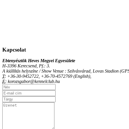
Kapcsolat
Ebtenyésztõk Heves Megyei Egyesülete
H-3396 Kerecsend, Pf.: 3.
A kiállítás helyszíne / Show Venue : Szilvásvárad, Lovas Stadion (
T:
+36-30-9452722, +36-70-4572769 (English),
E:
korozsgabor@kennelclub.hu