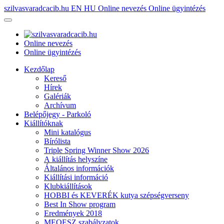
szilvasvaradcacib.hu
EN
HU
Online nevezés
Online ügyintézés
Online nevezés
Online ügyintézés
Kezdőlap
Kereső
Hírek
Galériák
Archívum
Belépőjegy - Parkoló
Kiállítóknak
Mini katalógus
Bírólista
Triple Spring Winner Show 2026
A kiállítás helyszíne
Általános információk
Kiállítási információ
Klubkiállítások
HOBBI és KEVERÉK kutya szépségverseny
Best In Show program
Eredmények 2018
MEOESZ szabályzatok