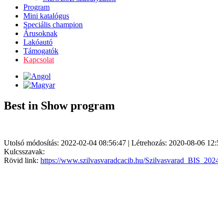
Program
Mini katalógus
Speciális champion
Árusoknak
Lakóautó
Támogatók
Kapcsolat
Best in Show program
Utolsó módosítás: 2022-02-04 08:56:47 | Létrehozás: 2020-08-06 12:
Kulcsszavak:
Rövid link:
https://www.szilvasvaradcacib.hu/Szilvasvarad_BIS_202