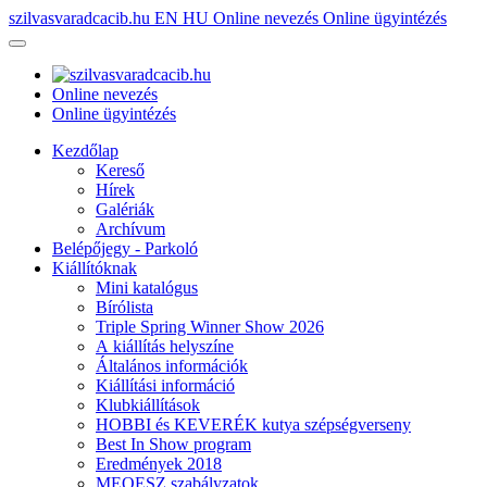
szilvasvaradcacib.hu
EN
HU
Online nevezés
Online ügyintézés
Online nevezés
Online ügyintézés
Kezdőlap
Kereső
Hírek
Galériák
Archívum
Belépőjegy - Parkoló
Kiállítóknak
Mini katalógus
Bírólista
Triple Spring Winner Show 2026
A kiállítás helyszíne
Általános információk
Kiállítási információ
Klubkiállítások
HOBBI és KEVERÉK kutya szépségverseny
Best In Show program
Eredmények 2018
MEOESZ szabályzatok