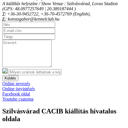
A kiállítás helyszíne / Show Venue : Szilvásvárad, Lovas Stadion
(GPS: 48.0977257649 | 20.389187444 )
T:
+36-30-9452722, +36-70-4572769 (English),
E:
korozsgabor@kennelclub.hu
Küldés
Online nevezés
Online ügyintézés
Facebook oldal
Youtube csatorna
Szilvásvárad CACIB kiállítás hivatalos
oldala