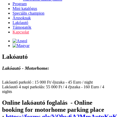
Program
Mini katalógus
Speciális champion
Árusoknak
Lakóautó
Támogatók
Kapcsolat
Lakóautó
Lakóautó - Motorhome:
Lakóautó parkoló : 15 000 Ft/ éjszaka - 45 Euro / night
Lakóautó 4 napi parkolás: 55 000 Ft / 4 éjszaka - 160 Euro / 4
nights
Online lakóautó foglalás - Online
booking for motorhome parking place
:
https://forms.gle/VQbw6A2MmAutpKu