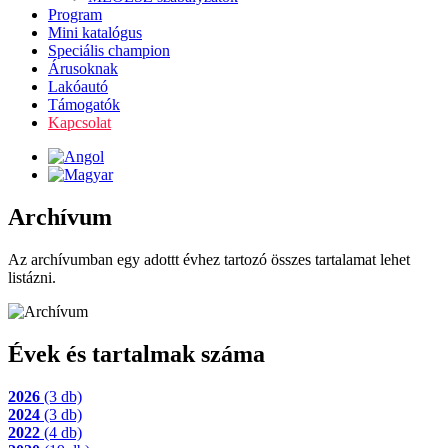
Program
Mini katalógus
Speciális champion
Árusoknak
Lakóautó
Támogatók
Kapcsolat
Archívum
Az archívumban egy adottt évhez tartozó összes tartalamat lehet
listázni.
Évek és tartalmak száma
2026
(3 db)
2024
(3 db)
2022
(4 db)