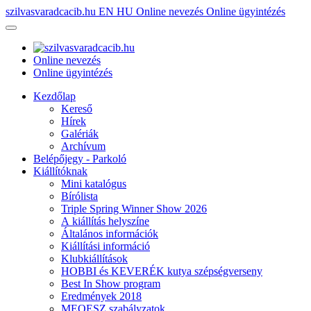
szilvasvaradcacib.hu
EN
HU
Online nevezés
Online ügyintézés
Online nevezés
Online ügyintézés
Kezdőlap
Kereső
Hírek
Galériák
Archívum
Belépőjegy - Parkoló
Kiállítóknak
Mini katalógus
Bírólista
Triple Spring Winner Show 2026
A kiállítás helyszíne
Általános információk
Kiállítási információ
Klubkiállítások
HOBBI és KEVERÉK kutya szépségverseny
Best In Show program
Eredmények 2018
MEOESZ szabályzatok