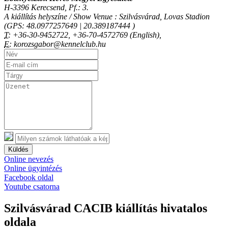
H-3396 Kerecsend, Pf.: 3.
A kiállítás helyszíne / Show Venue : Szilvásvárad, Lovas Stadion
(GPS: 48.0977257649 | 20.389187444 )
T:
+36-30-9452722, +36-70-4572769 (English),
E:
korozsgabor@kennelclub.hu
Küldés
Online nevezés
Online ügyintézés
Facebook oldal
Youtube csatorna
Szilvásvárad CACIB kiállítás hivatalos
oldala