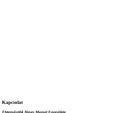
Kapcsolat
Ebtenyésztõk Heves Megyei Egyesülete