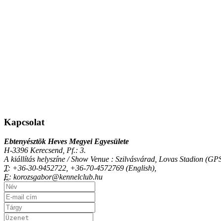
Kapcsolat
Ebtenyésztõk Heves Megyei Egyesülete
H-3396 Kerecsend, Pf.: 3.
A kiállítás helyszíne / Show Venue : Szilvásvárad, Lovas Stadion (
T:
+36-30-9452722, +36-70-4572769 (English),
E:
korozsgabor@kennelclub.hu