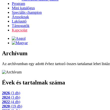
Program
Mini katalógus
Speciális champion
Árusoknak
Lakóautó
Támogatók
Kapcsolat
Archívum
Az archívumban egy adottt évhez tartozó összes tartalamat lehet listáz
Évek és tartalmak száma
2026
(3 db)
2024
(3 db)
2022
(4 db)
2020
(19 db)