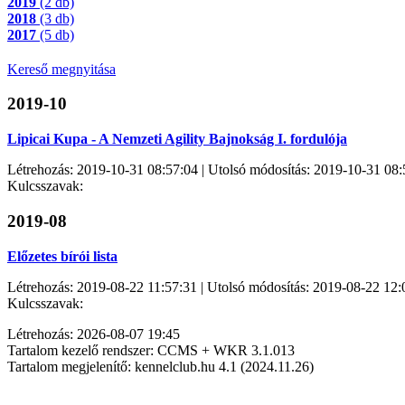
2019
(2 db)
2018
(3 db)
2017
(5 db)
Kereső megnyitása
2019-10
Lipicai Kupa - A Nemzeti Agility Bajnokság I. fordulója
Létrehozás: 2019-10-31 08:57:04 | Utolsó módosítás: 2019-10-31 08:
Kulcsszavak:
2019-08
Előzetes bírói lista
Létrehozás: 2019-08-22 11:57:31 | Utolsó módosítás: 2019-08-22 12:
Kulcsszavak:
Létrehozás: 2026-08-07 19:45
Tartalom kezelő rendszer: CCMS + WKR 3.1.013
Tartalom megjelenítő: kennelclub.hu 4.1 (2024.11.26)