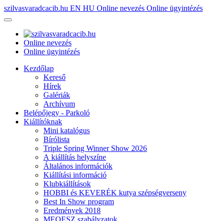
szilvasvaradcacib.hu
EN
HU
Online nevezés
Online ügyintézés
Online nevezés
Online ügyintézés
Kezdőlap
Kereső
Hírek
Galériák
Archívum
Belépőjegy - Parkoló
Kiállítóknak
Mini katalógus
Bírólista
Triple Spring Winner Show 2026
A kiállítás helyszíne
Általános információk
Kiállítási információ
Klubkiállítások
HOBBI és KEVERÉK kutya szépségverseny
Best In Show program
Eredmények 2018
MEOESZ szabályzatok