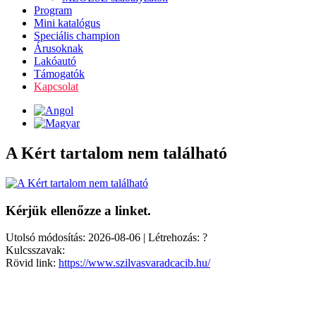
Program
Mini katalógus
Speciális champion
Árusoknak
Lakóautó
Támogatók
Kapcsolat
A Kért tartalom nem található
Kérjük ellenőzze a linket.
Utolsó módosítás: 2026-08-06 | Létrehozás: ?
Kulcsszavak:
Rövid link:
https://www.szilvasvaradcacib.hu/