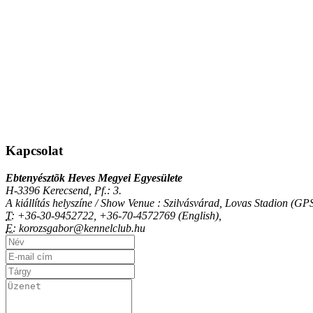
Kapcsolat
Ebtenyésztõk Heves Megyei Egyesülete
H-3396 Kerecsend, Pf.: 3.
A kiállítás helyszíne / Show Venue : Szilvásvárad, Lovas Stadion (
T:
+36-30-9452722, +36-70-4572769 (English),
E:
korozsgabor@kennelclub.hu