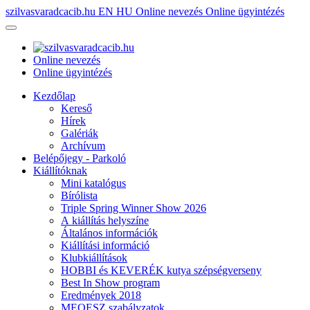
szilvasvaradcacib.hu
EN
HU
Online nevezés
Online ügyintézés
Online nevezés
Online ügyintézés
Kezdőlap
Kereső
Hírek
Galériák
Archívum
Belépőjegy - Parkoló
Kiállítóknak
Mini katalógus
Bírólista
Triple Spring Winner Show 2026
A kiállítás helyszíne
Általános információk
Kiállítási információ
Klubkiállítások
HOBBI és KEVERÉK kutya szépségverseny
Best In Show program
Eredmények 2018
MEOESZ szabályzatok