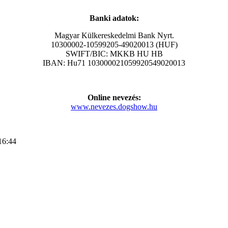
Banki adatok:
Magyar Külkereskedelmi Bank Nyrt.
10300002-10599205-49020013 (HUF)
SWIFT/BIC: MKKB HU HB
IBAN: Hu71 103000021059920549020013
Online nevezés:
www.nevezes.dogshow.hu
16:44