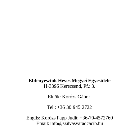
Ebtenyésztõk Heves Megyei Egyesülete
H-3396 Kerecsend, Pf.: 3.
Elnök: Korózs Gábor
Tel.: +36-30-945-2722
Englis: Korózs Papp Judit: +36-70-4572769
Email: info@szilvasvaradcacib.hu