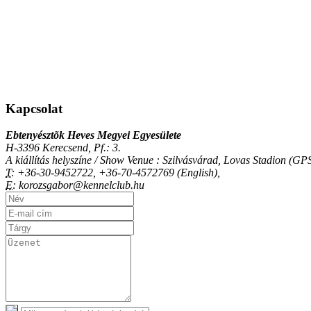
Kapcsolat
Ebtenyésztõk Heves Megyei Egyesülete
H-3396 Kerecsend, Pf.: 3.
A kiállítás helyszíne / Show Venue : Szilvásvárad, Lovas Stadion (
T:
+36-30-9452722, +36-70-4572769 (English),
E:
korozsgabor@kennelclub.hu