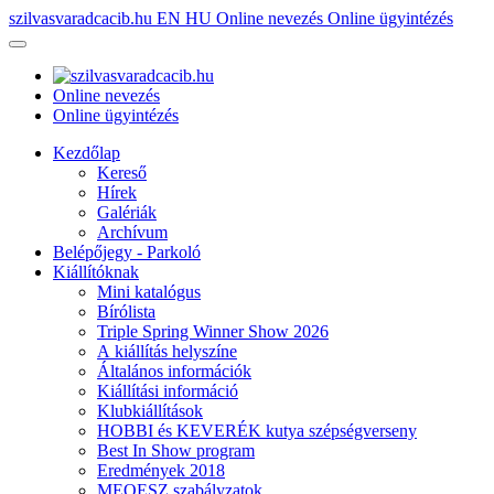
szilvasvaradcacib.hu
EN
HU
Online nevezés
Online ügyintézés
Online nevezés
Online ügyintézés
Kezdőlap
Kereső
Hírek
Galériák
Archívum
Belépőjegy - Parkoló
Kiállítóknak
Mini katalógus
Bírólista
Triple Spring Winner Show 2026
A kiállítás helyszíne
Általános információk
Kiállítási információ
Klubkiállítások
HOBBI és KEVERÉK kutya szépségverseny
Best In Show program
Eredmények 2018
MEOESZ szabályzatok