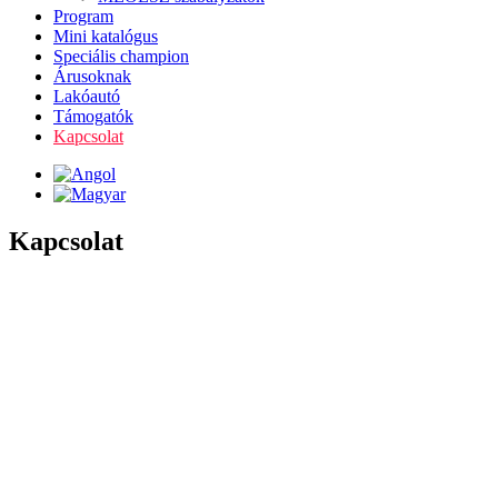
Program
Mini katalógus
Speciális champion
Árusoknak
Lakóautó
Támogatók
Kapcsolat
Kapcsolat