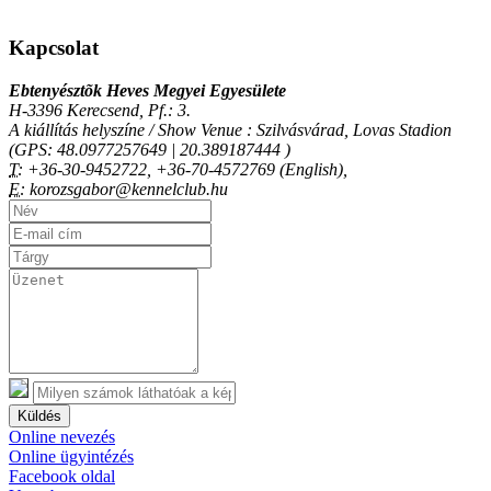
Kapcsolat
Ebtenyésztõk Heves Megyei Egyesülete
H-3396 Kerecsend, Pf.: 3.
A kiállítás helyszíne / Show Venue : Szilvásvárad, Lovas Stadion
(GPS: 48.0977257649 | 20.389187444 )
T:
+36-30-9452722, +36-70-4572769 (English),
E:
korozsgabor@kennelclub.hu
Küldés
Online nevezés
Online ügyintézés
Facebook oldal