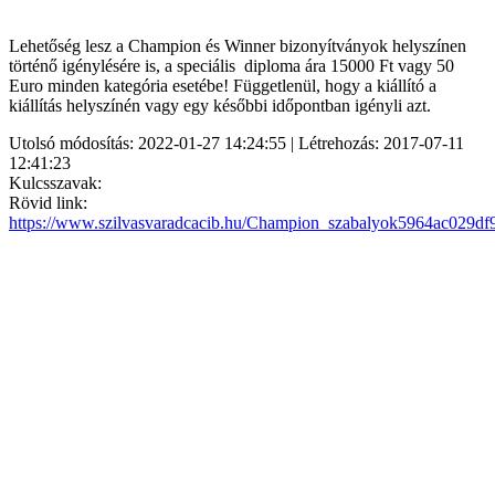
Lehetőség lesz a Champion és Winner bizonyítványok helyszínen
történő igénylésére is, a speciális diploma ára 15000 Ft vagy 50
Euro minden kategória esetébe! Függetlenül, hogy a kiállító a
kiállítás helyszínén vagy egy későbbi időpontban igényli azt.
Utolsó módosítás: 2022-01-27 14:24:55 | Létrehozás: 2017-07-11
12:41:23
Kulcsszavak:
Rövid link:
https://www.szilvasvaradcacib.hu/Champion_szabalyok5964ac029df