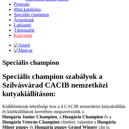
Program
Mini katalógus
Speciális champion
Árusoknak
Lakóautó
Támogatók
Kapcsolat
Speciális champion
Speciális champion szabályok a
Szilvásvárad CACIB nemzetközi
kutyakiállításon:
Kiállítóinknak lehetősége lesz a 4 CACIB nemzetközi kutyakiállítás
és klubkiállítások keretében megszerezniük a
Hungária Junior Champion
, a
Hungária Champion
és a
Hungária Veterán Champion
címeket, valamint a
Hungária
Minor puppy
és
Hungária puppy Grand Winner
cím is.