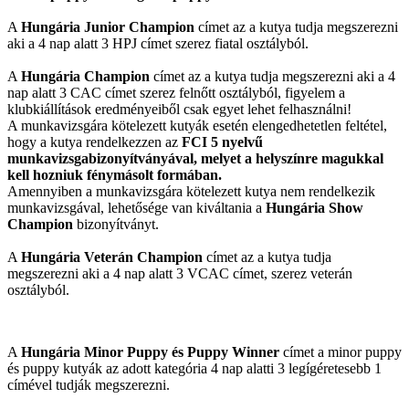
A
Hungária Junior Champion
címet az a kutya tudja megszerezni
aki a 4 nap alatt 3 HPJ címet szerez fiatal osztályból.
A
Hungária Champion
címet az a kutya tudja megszerezni aki a 4
nap alatt 3 CAC címet szerez felnőtt osztályból, figyelem a
klubkiállítások eredményeiből csak egyet lehet felhasználni!
A munkavizsgára kötelezett kutyák esetén elengedhetetlen feltétel,
hogy a kutya rendelkezzen az
FCI 5 nyelvű
munkavizsgabizonyítványával, melyet a helyszínre magukkal
kell hozniuk fénymásolt formában.
Amennyiben a munkavizsgára kötelezett kutya nem rendelkezik
munkavizsgával, lehetősége van kiváltania a
Hungária Show
Champion
bizonyítványt.
A
Hungária Veterán Champion
címet az a kutya tudja
megszerezni aki a 4 nap alatt 3 VCAC címet, szerez veterán
osztályból.
A
Hungária Minor Puppy és Puppy Winner
címet a minor puppy
és puppy kutyák az adott kategória 4 nap alatti 3 legígéretesebb 1
címével tudják megszerezni.