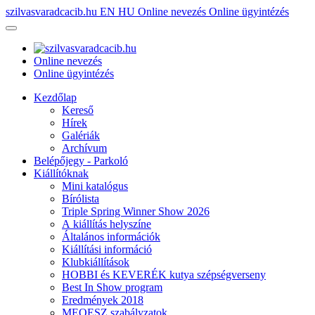
szilvasvaradcacib.hu
EN
HU
Online nevezés
Online ügyintézés
Online nevezés
Online ügyintézés
Kezdőlap
Kereső
Hírek
Galériák
Archívum
Belépőjegy - Parkoló
Kiállítóknak
Mini katalógus
Bírólista
Triple Spring Winner Show 2026
A kiállítás helyszíne
Általános információk
Kiállítási információ
Klubkiállítások
HOBBI és KEVERÉK kutya szépségverseny
Best In Show program
Eredmények 2018
MEOESZ szabályzatok