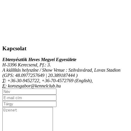
Kapcsolat
Ebtenyésztõk Heves Megyei Egyesülete
H-3396 Kerecsend, Pf.: 3.
A kiállítás helyszíne / Show Venue : Szilvásvárad, Lovas Stadion
(GPS: 48.0977257649 | 20.389187444 )
T:
+36-30-9452722, +36-70-4572769 (English),
E:
korozsgabor@kennelclub.hu