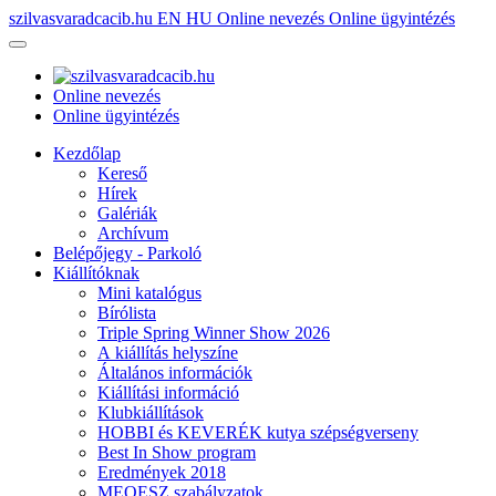
szilvasvaradcacib.hu
EN
HU
Online nevezés
Online ügyintézés
Online nevezés
Online ügyintézés
Kezdőlap
Kereső
Hírek
Galériák
Archívum
Belépőjegy - Parkoló
Kiállítóknak
Mini katalógus
Bírólista
Triple Spring Winner Show 2026
A kiállítás helyszíne
Általános információk
Kiállítási információ
Klubkiállítások
HOBBI és KEVERÉK kutya szépségverseny
Best In Show program
Eredmények 2018
MEOESZ szabályzatok