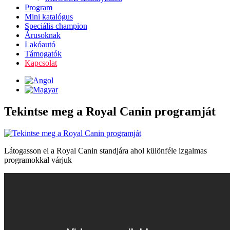
Program
Mini katalógus
Speciális champion
Árusoknak
Lakóautó
Támogatók
Kapcsolat
Tekintse meg a Royal Canin programját
Látogasson el a Royal Canin standjára ahol különféle izgalmas
programokkal várjuk