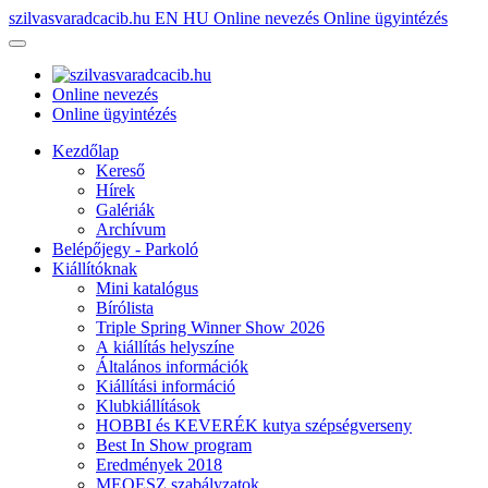
szilvasvaradcacib.hu
EN
HU
Online nevezés
Online ügyintézés
Online nevezés
Online ügyintézés
Kezdőlap
Kereső
Hírek
Galériák
Archívum
Belépőjegy - Parkoló
Kiállítóknak
Mini katalógus
Bírólista
Triple Spring Winner Show 2026
A kiállítás helyszíne
Általános információk
Kiállítási információ
Klubkiállítások
HOBBI és KEVERÉK kutya szépségverseny
Best In Show program
Eredmények 2018
MEOESZ szabályzatok