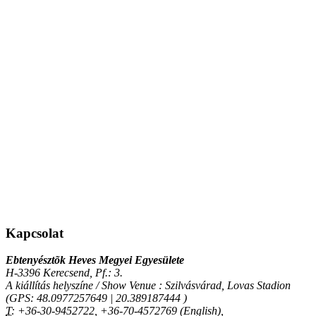
Kapcsolat
Ebtenyésztõk Heves Megyei Egyesülete
H-3396 Kerecsend, Pf.: 3.
A kiállítás helyszíne / Show Venue : Szilvásvárad, Lovas Stadion
(GPS: 48.0977257649 | 20.389187444 )
T:
+36-30-9452722, +36-70-4572769 (English),