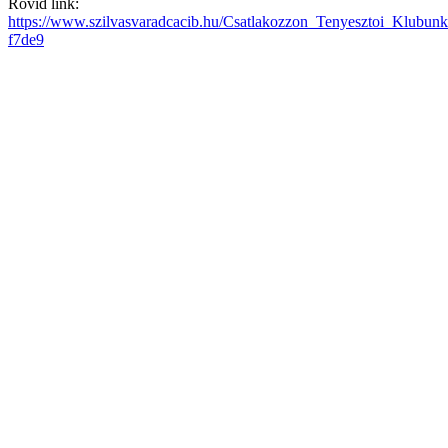
Rövid link:
https://www.szilvasvaradcacib.hu/Csatlakozzon_Tenyesztoi_Klubun
f7de9