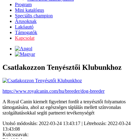
Program
Mini katalógus
Speciális champion
Árusoknak
Lakóautó
Támogatók
Kapcsolat
Csatlakozzon Tenyésztői Klubunkhoz
https://www.royalcanin.com/hu/breeder/dog-breeder
A Royal Canin kiemelt figyelmet fordít a tenyésztői folyamatos
támogatására, ahol az egészséges táplálás mellett színvonalas
szolgáltatásokkal segíti partnerei tevékenységét
Utolsó módosítás: 2022-03-24 13:43:17 | Létrehozás: 2022-03-24
13:43:08
Kulcsszavak: